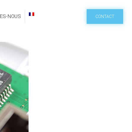
ES-NOUS
CONTACT