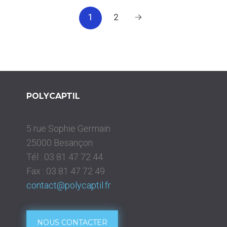
2
1
POLYCAPTIL
5 rue Sophie Germain
25000 Besançon
Tél :
03 81 47 72 44
Fax :
03 81 47 72 49
contact@polycaptil.fr
NOUS CONTACTER